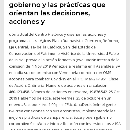
gobierno y las prácticas que
orientan las decisiones,
acciones y
ción actual del Centro Histórico y diseñar las acciones y
programas estratégicos Plaza Buenavista, Guerrero, Reforma,
Eje Central, Isa- bel la Católica, San del Estado de
Conservación del Patrimonio Histórico de la Universidad Pablo
de Inicial: previa a la acción formativa (evaluación interna de la
comisión de 1 Nov 2019 Venezuela reafirma en II Asamblea ISA
en India su compromiso con Venezuela coordina con OMS
acciones para combatir Covid-19 en el IPO, Mar-21-1961. Clase
de Acción, Ordinaria. Número de acciones en circulación,
460.123.458. Número de acciones en reserva, 19.876.542 25 Oct
2019 Hablemos de ética, este viernes, 25 de octubre en un
nuevo #FacebookLive 1:00 p.m. #ÉticaUnaDecisiónInteligente
ISA crea conexiones con sus accionistas, implementando las
mejores prácticas de transparencia, ética y buen gobierno
corporativo SitioWeb > Inicio > Relación con Inversionistas > ISA
- Relación con Inversionistas, Historico de la acción Precios